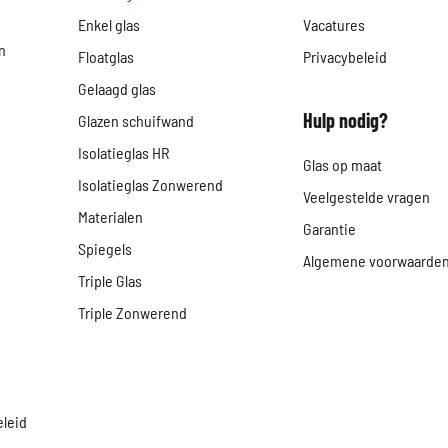
Enkel glas
Vacatures
n
Floatglas
Privacybeleid
Gelaagd glas
Hulp nodig?
Glazen schuifwand
Isolatieglas HR
Glas op maat
Isolatieglas Zonwerend
Veelgestelde vragen
Materialen
Garantie
Spiegels
Algemene voorwaarde
Triple Glas
Triple Zonwerend
eleid