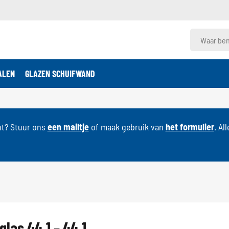
ALEN
GLAZEN SCHUIFWAND
nt? Stuur ons
een mailtje
of maak gebruik van
het formulier
. Al
glas 44.1 – 44.1