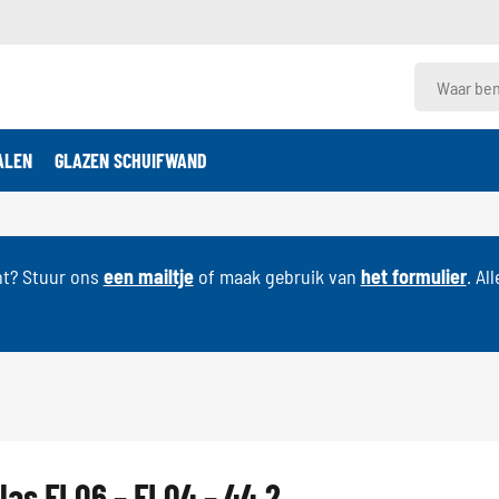
ALEN
GLAZEN SCHUIFWAND
nt? Stuur ons
een mailtje
of maak gebruik van
het formulier
. Al
glas FL06 – FL04 – 44.2